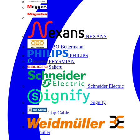
LTX
MEGGER
Miguélez
NEXANS
OBO Bettermann
PHILIPS
PRYSMIAN
Salicru
Schneider Electric
Signify
Top Cable
Weidmüller