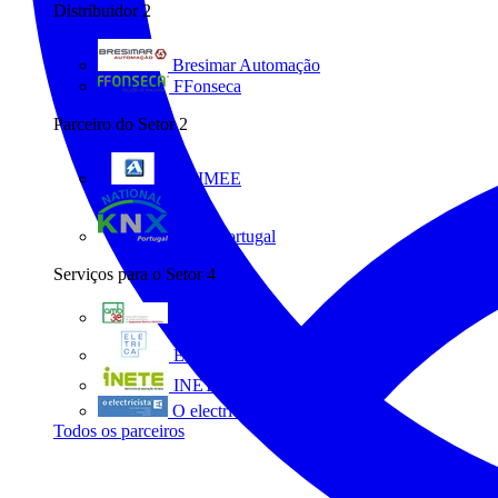
Distribuidor
2
Bresimar Automação
FFonseca
Parceiro do Setor
2
ANIMEE
KNX Portugal
Serviços para o Setor
4
AMB3E
Eletrica
INETE
O electricista
Todos os parceiros