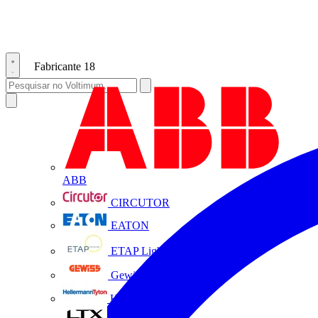
Fabricante
18
ABB
CIRCUTOR
EATON
ETAP Lighting
Gewiss
HellermannTyton