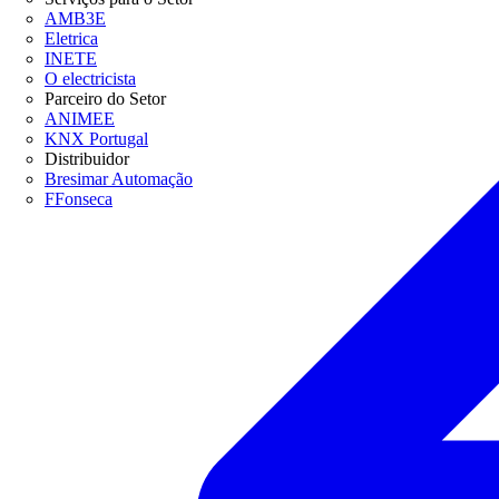
AMB3E
Eletrica
INETE
O electricista
Parceiro do Setor
ANIMEE
KNX Portugal
Distribuidor
Bresimar Automação
FFonseca