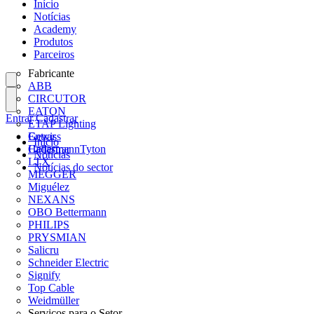
Início
Notícias
Academy
Produtos
Parceiros
Fabricante
ABB
CIRCUTOR
EATON
Entrar
Cadastrar
ETAP Lighting
Gewiss
Entrar
Início
HellermannTyton
Cadastrar
Notícias
LTX
Notícias do sector
MEGGER
Miguélez
NEXANS
OBO Bettermann
PHILIPS
PRYSMIAN
Salicru
Schneider Electric
Signify
Top Cable
Weidmüller
Serviços para o Setor