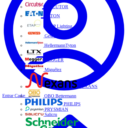
CIRCUTOR
EATON
ETAP Lighting
Gewiss
HellermannTyton
LTX
MEGGER
Miguélez
NEXANS
Entrar
Cadastrar
OBO Bettermann
PHILIPS
PRYSMIAN
Salicru