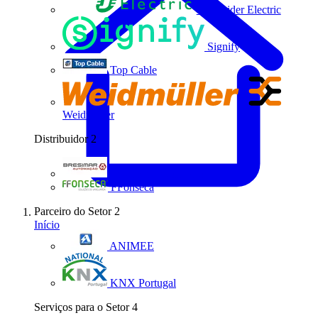
Schneider Electric
Signify
Top Cable
Weidmüller
Distribuidor
2
Bresimar Automação
FFonseca
Parceiro do Setor
2
Início
ANIMEE
KNX Portugal
Serviços para o Setor
4