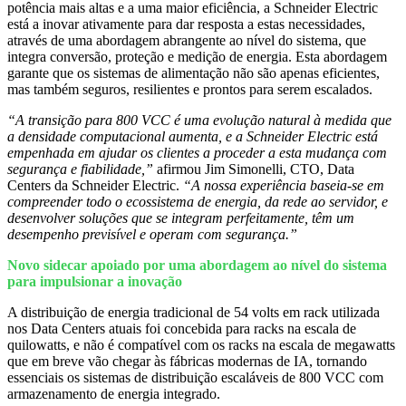
potência mais altas e a uma maior eficiência, a Schneider Electric
está a inovar ativamente para dar resposta a estas necessidades,
através de uma abordagem abrangente ao nível do sistema, que
integra conversão, proteção e medição de energia. Esta abordagem
garante que os sistemas de alimentação não são apenas eficientes,
mas também seguros, resilientes e prontos para serem escalados.
“A transição para 800 VCC é uma evolução natural à medida que
a densidade computacional aumenta, e a Schneider Electric está
empenhada em ajudar os clientes a proceder a esta mudança com
segurança e fiabilidade,”
afirmou Jim Simonelli, CTO, Data
Centers da Schneider Electric.
“A nossa experiência baseia-se em
compreender todo o ecossistema de energia, da rede ao servidor, e
desenvolver soluções que se integram perfeitamente, têm um
desempenho previsível e operam com segurança.”
Novo sidecar apoiado por uma abordagem ao nível do sistema
para impulsionar a inovação
A distribuição de energia tradicional de 54 volts em rack utilizada
nos Data Centers atuais foi concebida para racks na escala de
quilowatts, e não é compatível com os racks na escala de megawatts
que em breve vão chegar às fábricas modernas de IA, tornando
essenciais os sistemas de distribuição escaláveis de 800 VCC com
armazenamento de energia integrado.