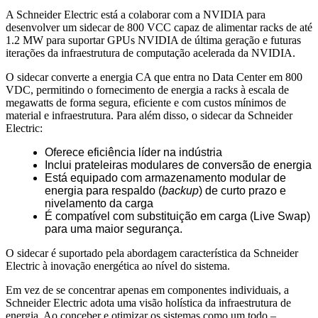
A Schneider Electric está a colaborar com a NVIDIA para
desenvolver um sidecar de 800 VCC capaz de alimentar racks de até
1.2 MW para suportar GPUs NVIDIA de última geração e futuras
iterações da infraestrutura de computação acelerada da NVIDIA.
O sidecar converte a energia CA que entra no Data Center em 800
VDC, permitindo o fornecimento de energia a racks à escala de
megawatts de forma segura, eficiente e com custos mínimos de
material e infraestrutura. Para além disso, o sidecar da Schneider
Electric:
Oferece eficiência líder na indústria
Inclui prateleiras modulares de conversão de energia
Está equipado com armazenamento modular de
energia para respaldo (
backup
) de curto prazo e
nivelamento da carga
É compatível com substituição em carga (Live Swap)
para uma maior segurança.
O sidecar é suportado pela abordagem característica da Schneider
Electric à inovação energética ao nível do sistema.
Em vez de se concentrar apenas em componentes individuais, a
Schneider Electric adota uma visão holística da infraestrutura de
energia. Ao conceber e otimizar os sistemas como um todo –