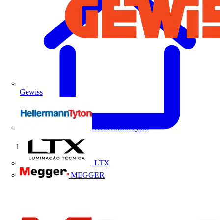
Gewiss
HellermannTyton
Início
LTX
MEGGER