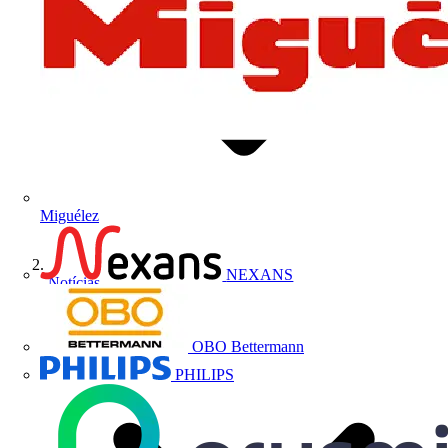
Miguélez
NEXANS
Notícias
OBO Bettermann
PHILIPS