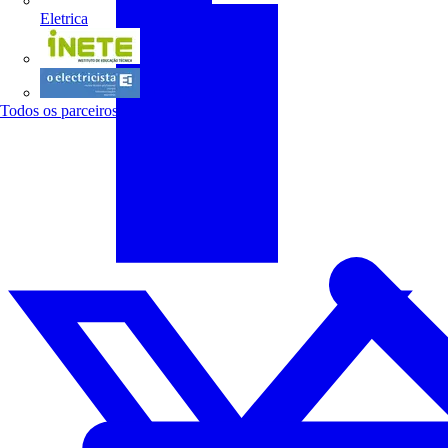
Eletrica
INETE
O electricista
Todos os parceiros