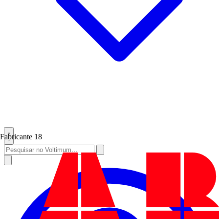
Fabricante
18