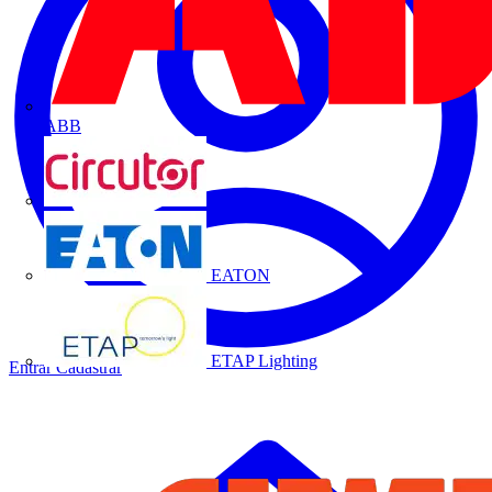
ABB
CIRCUTOR
EATON
ETAP Lighting
Entrar
Cadastrar