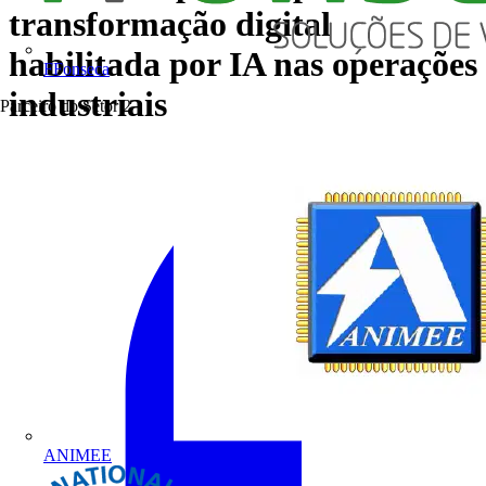
transformação digital
habilitada por IA nas operações
FFonseca
industriais
Parceiro do Setor
2
ANIMEE