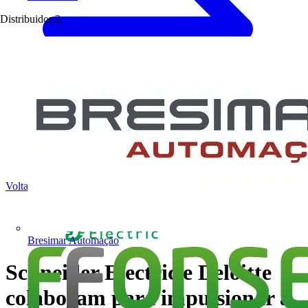
Distribuidor
2
Voltar para Notícias
Bresimar Automação
Schneider Electric e Deloitte
colaboram para impulsionar a