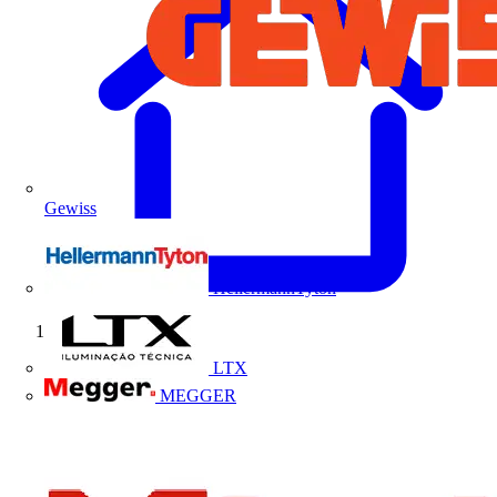
Gewiss
HellermannTyton
Início
LTX
MEGGER