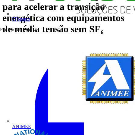
para acelerar a transição
energética com equipamentos
FFonseca
de média tensão sem SF₆
Parceiro do Setor
2
ANIMEE