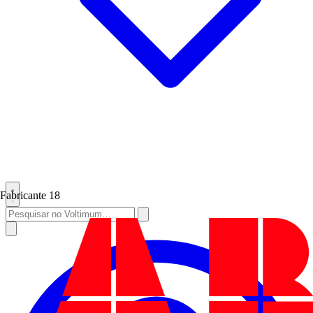
Fabricante
18