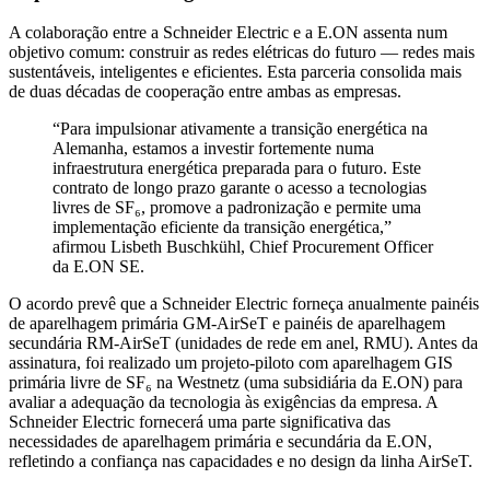
A colaboração entre a Schneider Electric e a E.ON assenta num
objetivo comum: construir as redes elétricas do futuro — redes mais
sustentáveis, inteligentes e eficientes. Esta parceria consolida mais
de duas décadas de cooperação entre ambas as empresas.
“Para impulsionar ativamente a transição energética na
Alemanha, estamos a investir fortemente numa
infraestrutura energética preparada para o futuro. Este
contrato de longo prazo garante o acesso a tecnologias
livres de SF₆, promove a padronização e permite uma
implementação eficiente da transição energética,”
afirmou Lisbeth Buschkühl, Chief Procurement Officer
da E.ON SE.
O acordo prevê que a Schneider Electric forneça anualmente painéis
de aparelhagem primária GM-AirSeT e painéis de aparelhagem
secundária RM-AirSeT (unidades de rede em anel, RMU). Antes da
assinatura, foi realizado um projeto-piloto com aparelhagem GIS
primária livre de SF₆ na Westnetz (uma subsidiária da E.ON) para
avaliar a adequação da tecnologia às exigências da empresa. A
Schneider Electric fornecerá uma parte significativa das
necessidades de aparelhagem primária e secundária da E.ON,
refletindo a confiança nas capacidades e no design da linha AirSeT.