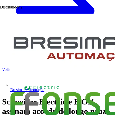
Distribuidor
2
Voltar para Notícias
Bresimar Automação
Schneider Electric e E.ON
assinam acordo de longo prazo