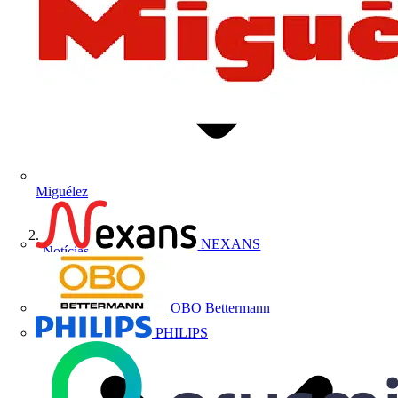
Miguélez
NEXANS
Notícias
OBO Bettermann
PHILIPS