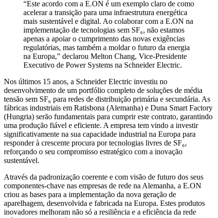
“Este acordo com a E.ON é um exemplo claro de como
acelerar a transição para uma infraestrutura energética
mais sustentável e digital. Ao colaborar com a E.ON na
implementação de tecnologias sem SF₆, não estamos
apenas a apoiar o cumprimento das novas exigências
regulatórias, mas também a moldar o futuro da energia
na Europa,” declarou Melton Chang, Vice-Presidente
Executivo de Power Systems na Schneider Electric.
Nos últimos 15 anos, a Schneider Electric investiu no
desenvolvimento de um portfólio completo de soluções de média
tensão sem SF₆ para redes de distribuição primária e secundária. As
fábricas industriais em Ratisbona (Alemanha) e Duna Smart Factory
(Hungria) serão fundamentais para cumprir este contrato, garantindo
uma produção fiável e eficiente. A empresa tem vindo a investir
significativamente na sua capacidade industrial na Europa para
responder à crescente procura por tecnologias livres de SF₆,
reforçando o seu compromisso estratégico com a inovação
sustentável.
Através da padronização coerente e com visão de futuro dos seus
componentes-chave nas empresas de rede na Alemanha, a E.ON
criou as bases para a implementação da nova geração de
aparelhagem, desenvolvida e fabricada na Europa. Estes produtos
inovadores melhoram não só a resiliência e a eficiência da rede