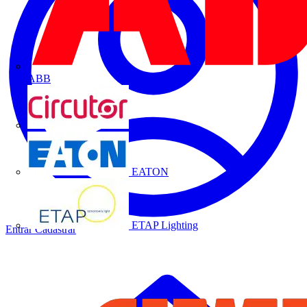
ABB
CIRCUTOR
EATON
ETAP Lighting
Entrar
Cadastrar