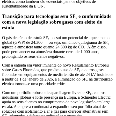
elétrica, como também são essenciais para os objetivos de
sustentabilidade da E.ON.
Transição para tecnologias sem SF₆ e conformidade
com a nova legislação sobre gases com efeito de
estufa
O gás de efeito de estufa SF₆ possui um potencial de aquecimento
global (GWP) de 24.300 — ou seja, um único quilograma de SF₆
aquece a atmosfera tanto quanto 24.300 kg de CO₂. Além disso,
pode permanecer na atmosfera durante cerca de 1.000 anos,
prolongando os seus efeitos negativos.
Com a entrada em vigor iminente do novo Regulamento Europeu
sobre Gases Fluorados, que proíbe o uso de SF₆ e outros gases
fluorados em equipamentos de média tensão de até 24 kV instalados
a partir de 1 de janeiro de 2026, a eliminação do SF₆ na distribuição
elétrica tornou-se uma prioridade crítica.
Com um portfólio robusto de aparelhagem livre de SF₆, centros
industriais globais e forte presença na Europa, a Schneider Electric
apoia os seus clientes no cumprimento da nova legislação em larga
escala. A empresa continuará a expandir o seu portfólio atual de
soluções com isolamento a ar e gás para oferecer alternativas sem
SF₆ adaptadas a diferentes aplicações e mercados.