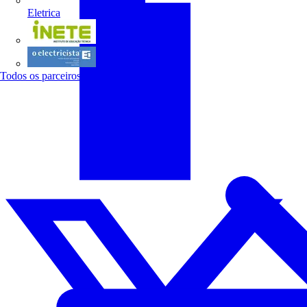
Eletrica
INETE
O electricista
Todos os parceiros