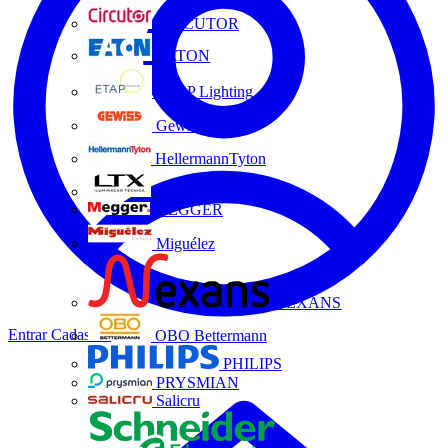
CIRCUTOR
EATON
ETAP Lighting
Gewiss
HellermannTyton
LTX
MEGGER
Miguélez
NEXANS
Entrar
Cadastrar
OBO Bettermann
PHILIPS
PRYSMIAN
Salicru