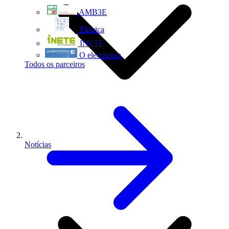
AMB3E
Eletrica
INETE
O electricista
Todos os parceiros
Notícias