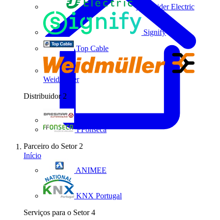
Schneider Electric
Signify
Top Cable
Weidmüller
Distribuidor
2
Bresimar Automação
FFonseca
Parceiro do Setor
2
Início
ANIMEE
KNX Portugal
Serviços para o Setor
4