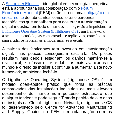
A
Schneider Electric
, líder global em tecnologia energética,
está a aprofundar a sua colaboração com o
Fórum
Económico Mundial
(FEM) no âmbito de uma
coligação em
crescimento
de fabricantes, consultoras e parceiros
tecnológicos que trabalham para acelerar a transformação
digital industrial em todo o mundo.
Juntos, estão a impulsionar o
Lighthouse Operating System (Lighthouse OS)
, um framework
assente em metodologias comprovadas e replicáveis, concebidas
para ajudar os fabricantes a modernizar-se à escala.
A maioria dos fabricantes tem investido em transformação
digital, mas poucos conseguiram escalá-la. Os pilotos
resultam, mas depois estagnam; os ganhos mantêm-se a
nível local; e o fosso entre as fábricas mais avançadas do
mundo e o resto da indústria continua a aumentar. Este novo
framework, ambiciona fechá-lo.
O Lighthouse Operating System (Lighthouse OS) é um
modelo open-source prático que torna as práticas
comprovadas das instalações industriais de mais elevado
desempenho do mundo num percurso estruturado que
qualquer fabricante pode seguir. Tirando partido de oito anos
de insights da Global Lighthouse Network, o Lighthouse OS
foi desenvolvido pelo Centre for Advanced Manufacturing
and Supply Chains do FEM, em colaboração com os