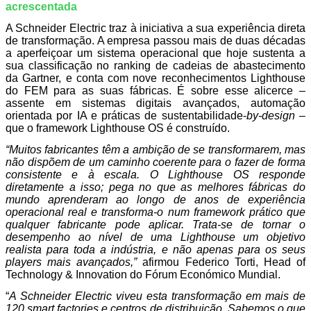
acrescentada
A Schneider Electric traz à iniciativa a sua experiência direta
de transformação. A empresa passou mais de duas décadas
a aperfeiçoar um sistema operacional que hoje sustenta a
sua classificação no ranking de cadeias de abastecimento
da Gartner, e conta com nove reconhecimentos Lighthouse
do FEM para as suas fábricas. É sobre esse alicerce –
assente em sistemas digitais avançados, automação
orientada por IA e práticas de sustentabilidade-
by-design
–
que o framework Lighthouse OS é construído.
“Muitos fabricantes têm a ambição de se transformarem, mas
não dispõem de um caminho coerente para o fazer de forma
consistente e à escala. O Lighthouse OS responde
diretamente a isso; pega no que as melhores fábricas do
mundo aprenderam ao longo de anos de experiência
operacional real e transforma-o num framework prático que
qualquer fabricante pode aplicar. Trata-se de tornar o
desempenho ao nível de uma Lighthouse um objetivo
realista para toda a indústria, e não apenas para os seus
players mais avançados,”
afirmou Federico Torti, Head of
Technology & Innovation do Fórum Económico Mundial.
“
A Schneider Electric viveu esta transformação em mais de
120 smart factories e centros de distribuição. Sabemos o que