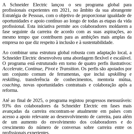
A Schneider Electric lançou o seu programa global para
profissionais experientes em 2021, no âmbito da sua abrangente
Estratégia de Pessoas, com o objetivo de proporcionar igualdade de
oportunidades e apoio contínuo ao longo de todas as etapas da vida
profissional. Esta iniciativa permite aos colaboradores moldarem a
fase seguinte da carreira de acordo com as suas aspirações, ao
mesmo tempo que contribuem para as ambições mais amplas da
empresa no que diz respeito à inclusão e à sustentabilidade.
Ao combinar uma estrutura global robusta com adaptação local, a
Schneider Electric desenvolveu uma abordagem flexível e escalável.
O programa está estruturado em torno de quatro perfis ilustrativos:
Accelerate
,
Continue
,
Pivot
e
Transition
. Os perfis são apoiados por
um conjunto comum de ferramentas, que inclui
upskilling
e
reskilling
, transferência de conhecimentos, mentoria mútua,
coaching
, novas oportunidades contratuais e colaboração após a
reforma.
Até ao final de 2025, o programa registou progressos mensuráveis:
93% dos colaboradores da Schneider Electric em fases mais
avançadas da carreira encontram-se atualmente em países com
acesso a apoio relevante ao desenvolvimento de carreira, para além
de um aumento do envolvimento dos colaboradores e do
crescimento do número de conversas sobre carreira entre os
profissionais experientes.