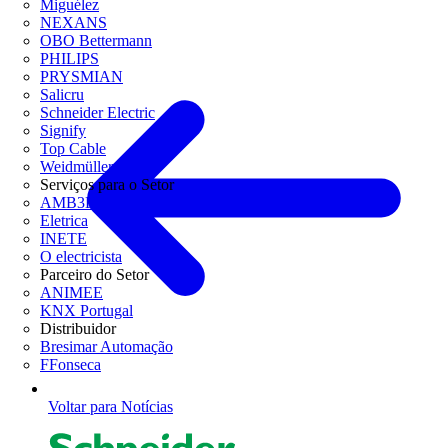
Miguélez
NEXANS
OBO Bettermann
PHILIPS
PRYSMIAN
Salicru
Schneider Electric
Signify
Top Cable
Weidmüller
Serviços para o Setor
AMB3E
Eletrica
INETE
O electricista
Parceiro do Setor
ANIMEE
KNX Portugal
Distribuidor
Bresimar Automação
FFonseca
Voltar para Notícias