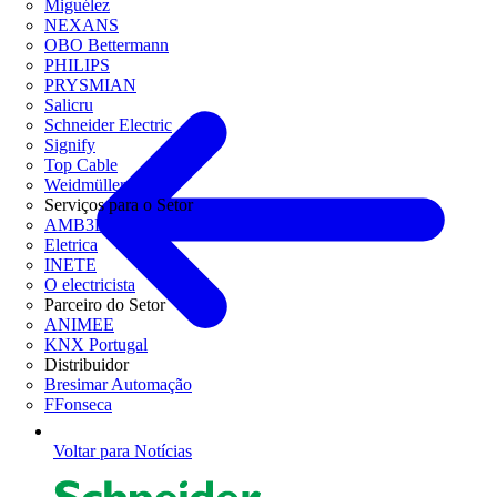
Miguélez
NEXANS
OBO Bettermann
PHILIPS
PRYSMIAN
Salicru
Schneider Electric
Signify
Top Cable
Weidmüller
Serviços para o Setor
AMB3E
Eletrica
INETE
O electricista
Parceiro do Setor
ANIMEE
KNX Portugal
Distribuidor
Bresimar Automação
FFonseca
Voltar para Notícias