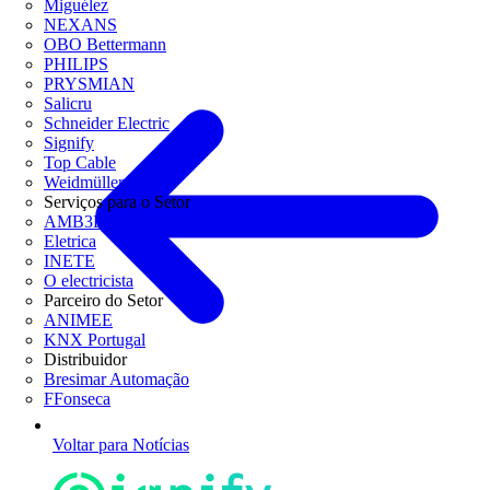
Miguélez
NEXANS
OBO Bettermann
PHILIPS
PRYSMIAN
Salicru
Schneider Electric
Signify
Top Cable
Weidmüller
Serviços para o Setor
AMB3E
Eletrica
INETE
O electricista
Parceiro do Setor
ANIMEE
KNX Portugal
Distribuidor
Bresimar Automação
FFonseca
Voltar para Notícias