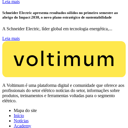
elétrico em Data Centers a 800 VDC, em linha com principais hyperscalers
mundiais
O estudo providencia alguns dos primeiros dados do setor...
Leia mais
TRILUX apresenta DECOR+
A TRILUX lançou a nova DECOR+, uma solução de iluminação...
Leia mais
Schneider Electric apresenta resultados sólidos no primeiro semestre ao
abrigo do Impact 2030, o novo plano estratégico de sustentabilidade
A Schneider Electric, líder global em tecnologia energética,...
Leia mais