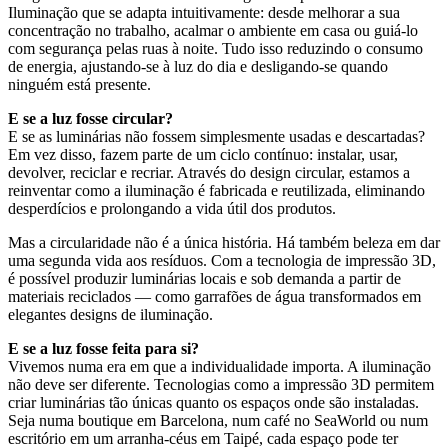
Iluminação que se adapta intuitivamente: desde melhorar a sua
concentração no trabalho, acalmar o ambiente em casa ou guiá-lo
com segurança pelas ruas à noite. Tudo isso reduzindo o consumo
de energia, ajustando-se à luz do dia e desligando-se quando
ninguém está presente.
E se a luz fosse circular?
E se as luminárias não fossem simplesmente usadas e descartadas?
Em vez disso, fazem parte de um ciclo contínuo: instalar, usar,
devolver, reciclar e recriar. Através do design circular, estamos a
reinventar como a iluminação é fabricada e reutilizada, eliminando
desperdícios e prolongando a vida útil dos produtos.
Mas a circularidade não é a única história. Há também beleza em dar
uma segunda vida aos resíduos. Com a tecnologia de impressão 3D,
é possível produzir luminárias locais e sob demanda a partir de
materiais reciclados — como garrafões de água transformados em
elegantes designs de iluminação.
E se a luz fosse feita para si?
Vivemos numa era em que a individualidade importa. A iluminação
não deve ser diferente. Tecnologias como a impressão 3D permitem
criar luminárias tão únicas quanto os espaços onde são instaladas.
Seja numa boutique em Barcelona, num café no SeaWorld ou num
escritório em um arranha-céus em Taipé, cada espaço pode ter