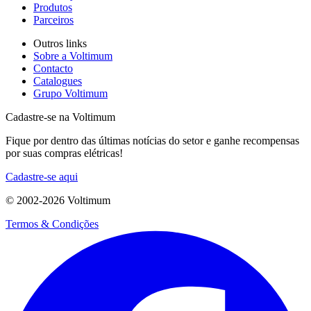
A Voltimum é uma plataforma digital e comunidade que oferece aos
profissionais do setor elétrico notícias do setor, informações sobre
produtos, treinamentos e ferramentas voltadas para o segmento
elétrico.
Mapa do site
Início
Notícias
Academy
Produtos
Parceiros
Outros links
Sobre a Voltimum
Contacto
Catalogues
Grupo Voltimum
Cadastre-se na Voltimum
Fique por dentro das últimas notícias do setor e ganhe recompensas
por suas compras elétricas!