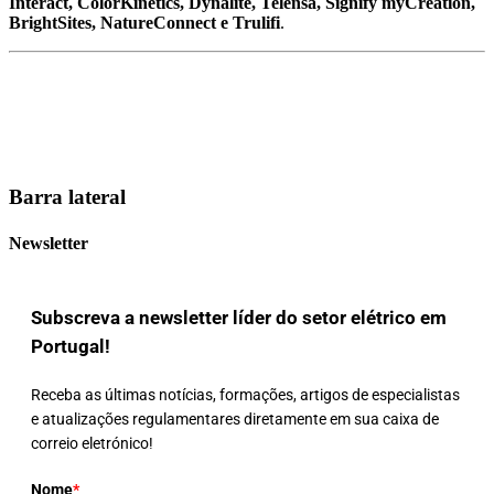
Interact, ColorKinetics, Dynalite, Telensa, Signify myCreation,
BrightSites, NatureConnect e Trulifi
.
Barra lateral
Newsletter