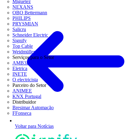
Miguélez
NEXANS
OBO Bettermann
PHILIPS
PRYSMIAN
Salicru
Schneider Electric
Signify
Top Cable
Weidmüller
Serviços para o Setor
AMB3E
Eletrica
INETE
O electricista
Parceiro do Setor
ANIMEE
KNX Portugal
Distribuidor
Bresimar Automação
FFonseca
Voltar para Notícias