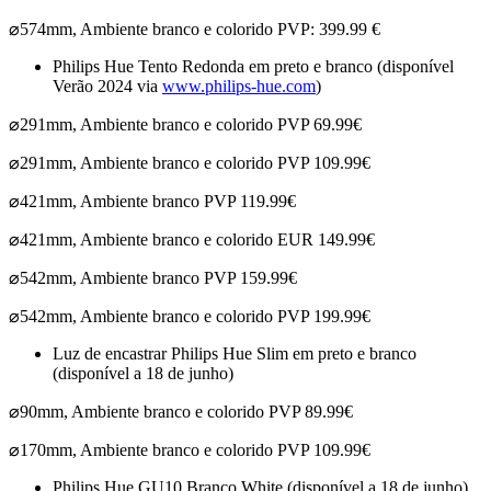
⌀
574mm, Ambiente branco e colorido PVP: 399.99 €
Philips Hue Tento Redonda em preto e branco (disponível
Verão 2024 via
www.philips-hue.com
)
⌀
291mm,
Ambiente branco e colorido
PVP 69.99€
⌀
291mm,
Ambiente branco e colorido
PVP 109.99€
⌀
421mm,
Ambiente branco
PVP 119.99€
⌀
421mm,
Ambiente branco e colorido
EUR 149.99€
⌀
542mm,
Ambiente branco PVP
159.99€
⌀
542mm,
Ambiente branco e colorido
PVP 199.99€
Luz de encastrar Philips Hue Slim em preto e branco
(disponível a 18 de junho)
⌀
90mm,
Ambiente branco e colorido
PVP 89.99€
⌀
170mm,
Ambiente branco e colorido
PVP 109.99€
Philips Hue GU10 Branco White (disponível a 18 de junho)