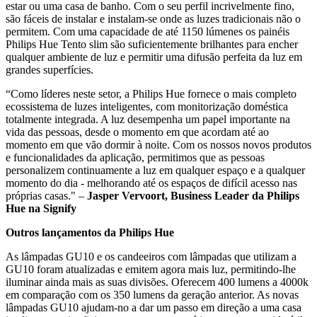
estar ou uma casa de banho. Com o seu perfil incrivelmente fino,
são fáceis de instalar e instalam-se onde as luzes tradicionais não o
permitem. Com uma capacidade de até 1150 lúmenes os painéis
Philips Hue Tento slim são suficientemente brilhantes para encher
qualquer ambiente de luz e permitir uma difusão perfeita da luz em
grandes superfícies.
“Como líderes neste setor, a Philips Hue fornece o mais completo
ecossistema de luzes inteligentes, com monitorização doméstica
totalmente integrada. A luz desempenha um papel importante na
vida das pessoas, desde o momento em que acordam até ao
momento em que vão dormir à noite. Com os nossos novos produtos
e funcionalidades da aplicação, permitimos que as pessoas
personalizem continuamente a luz em qualquer espaço e a qualquer
momento do dia - melhorando até os espaços de difícil acesso nas
próprias casas." –
Jasper Vervoort, Business Leader da Philips
Hue na Signify
Outros lançamentos da Philips Hue
As lâmpadas GU10 e os candeeiros com lâmpadas que utilizam a
GU10 foram atualizadas e emitem agora mais luz, permitindo-lhe
iluminar ainda mais as suas divisões. Oferecem 400 lumens a 4000k
em comparação com os 350 lumens da geração anterior. As novas
lâmpadas GU10 ajudam-no a dar um passo em direção a uma casa