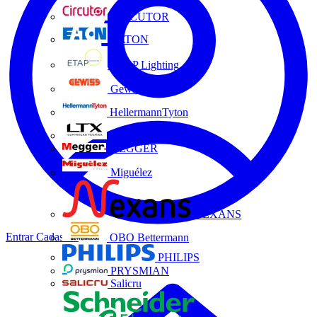
CIRCUTOR
EATON
ETAP Lighting
Gewiss
HellermannTyton
LTX
MEGGER
Miguélez
NEXANS
Entrar
Cadastrar
OBO Bettermann
PHILIPS
PRYSMIAN
Salicru