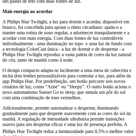
um painel de teto com duas fontes de luz.
Mais energia ao acordar
A Philips Hue Twilight, a luz para dormir e acordar, disponível em
branco, foi concebida para apoiar o ritmo circadiano: ajuda-o a
manter uma rotina de sono regular, a adormecer tranquilamente e a
acordar com mais energia. Com duas fontes de luz controláveis
individualmente - uma iluminação no topo e uma luz de fundo com
a tecnologia ColorCast única - a luz de dormir e de despertar - a
Philips Hue Twilight reproduz a vasta paleta de cores da luz natural
do céu, tanto de manhã como à noite.
O design compacto adapta-se facilmente a uma mesa de cabeceira e
inclui dois botões personalizáveis para controlar a luz, para além da
app Philips Hue. Por predefinição, um botão percorre seis novos
cenários de luz, como "Arise" ou "Sleepy". O outro botão aciona o
novo automatismo Sunset Go to sleep, que simula um pôr do sol
com uma combinação de tons vermelhos.
Adicionalmente, permite automatizar o despertar, iluminando
gradualmente para que desperte suavemente com as cores do sol da
manhã. A regulação de intensidade ultrabaixa permite transições
suaves para um despertar eficaz e uma luz de presença perfeita. A
Philips Hue Twilight reduz a luminosidade para 0,5%
o melhor valor