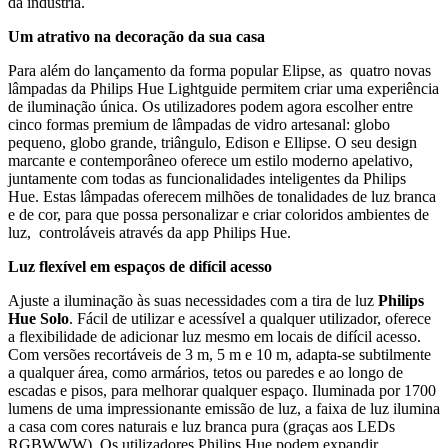
da indústria.
Um atrativo na decoração da sua casa
Para além do lançamento da forma popular Elipse, as quatro novas
lâmpadas da
Philips Hue Lightguide permitem criar uma experiência
de iluminação única.
Os utilizadores podem agora escolher entre
cinco formas premium de lâmpadas de vidro artesanal: globo
pequeno, globo grande, triângulo, Edison e Ellipse.
O seu design
marcante e contemporâneo oferece um estilo moderno apelativo,
juntamente com todas as funcionalidades inteligentes da Philips
Hue. Estas lâmpadas oferecem milhões de tonalidades de luz branca
e de cor, para que possa personalizar e criar coloridos ambientes de
luz, controláveis através da app Philips Hue.
Luz flexível em espaços de difícil acesso
Ajuste a iluminação às suas necessidades com a tira de luz
Philips
Hue Solo
. Fácil de utilizar e acessível a qualquer utilizador, oferece
a flexibilidade de adicionar luz mesmo em locais de difícil acesso.
Com versões recortáveis de 3 m, 5 m e 10 m, adapta-se subtilmente
a qualquer área, como armários, tetos ou paredes e ao longo de
escadas e pisos, para melhorar qualquer espaço. Iluminada por 1700
lumens de uma impressionante emissão de luz, a faixa de luz ilumina
a casa com cores naturais e luz branca pura (graças aos LEDs
RGBWWW). Os utilizadores Philips Hue podem expandir