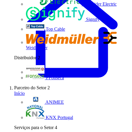
Schneider Electric
Signify
Top Cable
Weidmüller
Distribuidor
2
Bresimar Automação
FFonseca
Parceiro do Setor
2
Início
ANIMEE
KNX Portugal
Serviços para o Setor
4