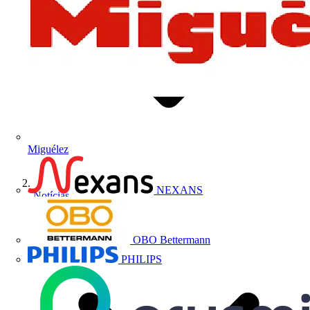
Miguélez
NEXANS
Notícias
OBO Bettermann
PHILIPS