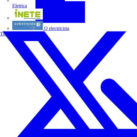
Eletrica
INETE
O electricista
Todos os parceiros