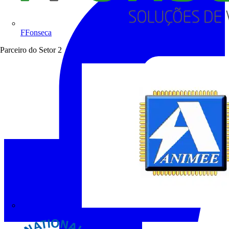
FFonseca
Parceiro do Setor
2
ANIMEE