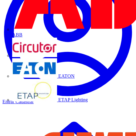
ABB
CIRCUTOR
EATON
ETAP Lighting
Entrar
Cadastrar