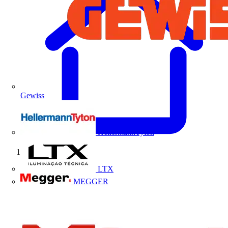
Gewiss
HellermannTyton
Início
LTX
MEGGER