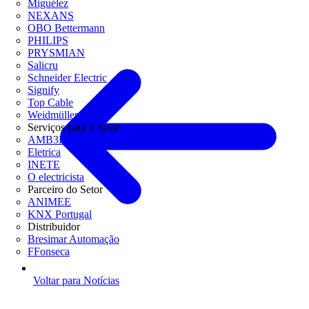
Miguélez
NEXANS
OBO Bettermann
PHILIPS
PRYSMIAN
Salicru
Schneider Electric
Signify
Top Cable
Weidmüller
Serviços para o Setor
AMB3E
Eletrica
INETE
O electricista
Parceiro do Setor
ANIMEE
KNX Portugal
Distribuidor
Bresimar Automação
FFonseca
Voltar para Notícias