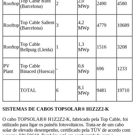
Top Cable Rubí
2,0
Rooftop
2
2490
4580
(Barcelona)
MWp
Top Cable Sallent
4,2
Rooftop
3
4779
10689
(Barcelona)
MWp
Top Cable
1,3
Rooftop
1
1516
3208
Bellpuig (Lleida)
MWp
PV
Top Cable
0,6
-
696
1233
Plant
Binaced (Huesca)
MWp
8,1
TOTAL
6
9481
19710
MWp
SISTEMAS DE CABOS TOPSOLAR® H1Z2Z2-K
O cabo TOPSOLAR® H1Z2Z2-K, fabricado pela Top Cable, foi
utilizado para ligar os painéis fotovoltaicos. Trata-se de um cabo
solar de elevado desempenho, certificado pela TÜV de acordo com