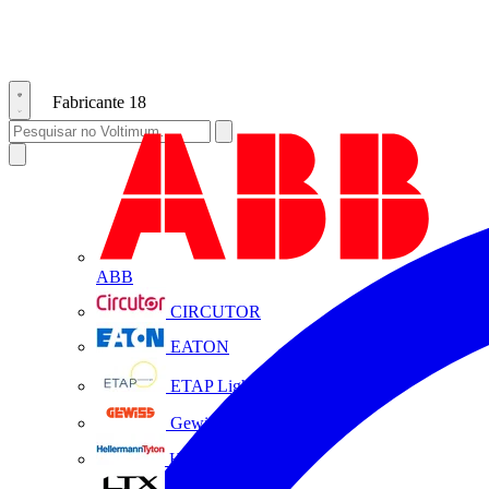
Fabricante
18
ABB
CIRCUTOR
EATON
ETAP Lighting
Gewiss
HellermannTyton