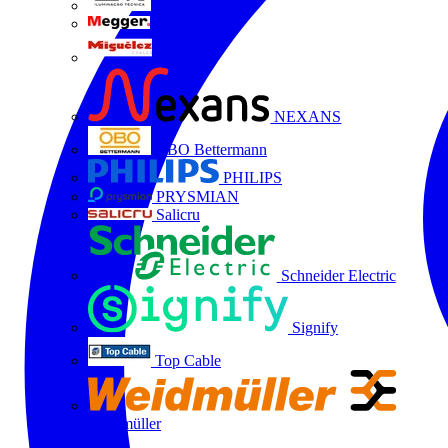
LTX
MEGGER
Miguélez
NEXANS
OBO Bettermann
PHILIPS
PRYSMIAN
Salicru
Schneider Electric
Signify
Top Cable
Weidmüller