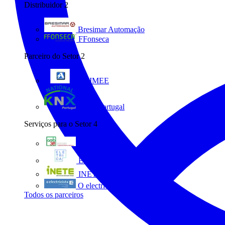
Distribuidor
2
Bresimar Automação
FFonseca
Parceiro do Setor
2
ANIMEE
KNX Portugal
Serviços para o Setor
4
AMB3E
Eletrica
INETE
O electricista
Todos os parceiros