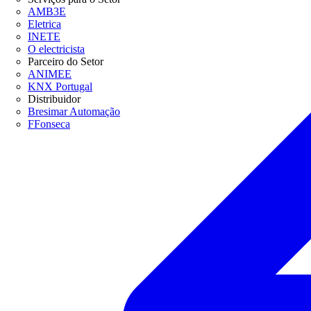
AMB3E
Eletrica
INETE
O electricista
Parceiro do Setor
ANIMEE
KNX Portugal
Distribuidor
Bresimar Automação
FFonseca