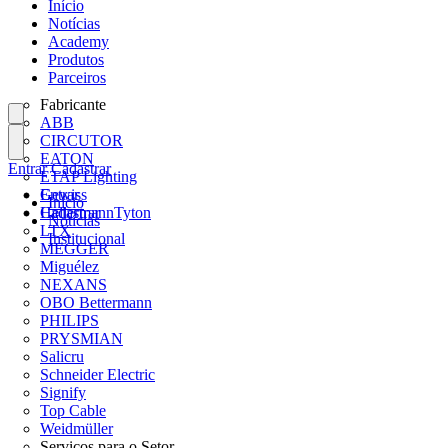
Início
Notícias
Academy
Produtos
Parceiros
Fabricante
ABB
CIRCUTOR
EATON
Entrar
Cadastrar
ETAP Lighting
Gewiss
Entrar
Início
HellermannTyton
Cadastrar
Notícias
LTX
Institucional
MEGGER
Miguélez
NEXANS
OBO Bettermann
PHILIPS
PRYSMIAN
Salicru
Schneider Electric
Signify
Top Cable
Weidmüller
Serviços para o Setor