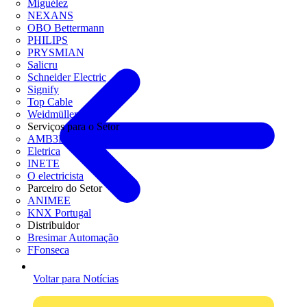
Miguélez
NEXANS
OBO Bettermann
PHILIPS
PRYSMIAN
Salicru
Schneider Electric
Signify
Top Cable
Weidmüller
Serviços para o Setor
AMB3E
Eletrica
INETE
O electricista
Parceiro do Setor
ANIMEE
KNX Portugal
Distribuidor
Bresimar Automação
FFonseca
Voltar para Notícias