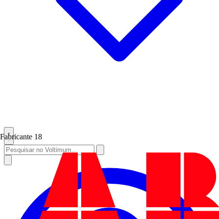
Fabricante
18