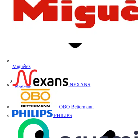
Miguélez
NEXANS
Notícias
OBO Bettermann
PHILIPS