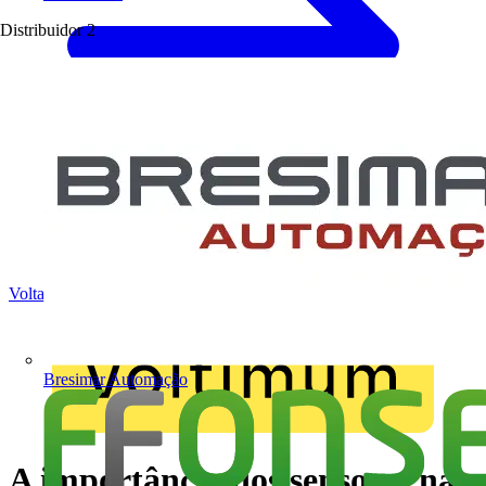
Distribuidor
2
Voltar para Notícias
Bresimar Automação
A importância dos sensores na