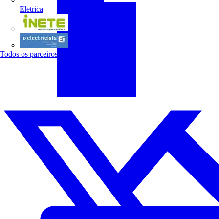
Eletrica
INETE
O electricista
Todos os parceiros