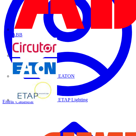
ABB
CIRCUTOR
EATON
ETAP Lighting
Entrar
Cadastrar