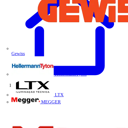
Gewiss
HellermannTyton
Início
LTX
MEGGER