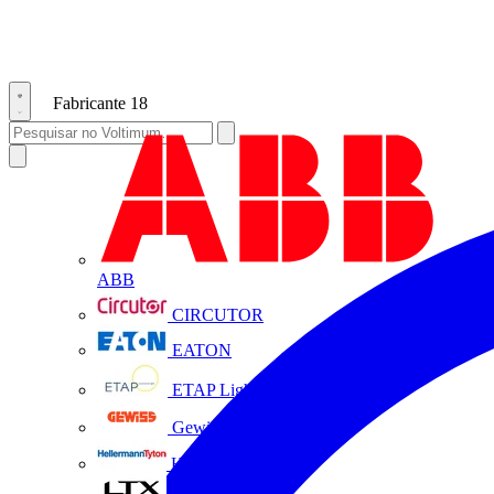
Fabricante
18
ABB
CIRCUTOR
EATON
ETAP Lighting
Gewiss
HellermannTyton