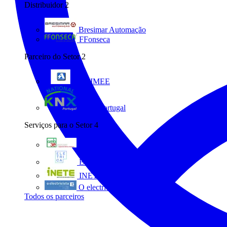
Distribuidor
2
Bresimar Automação
FFonseca
Parceiro do Setor
2
ANIMEE
KNX Portugal
Serviços para o Setor
4
AMB3E
Eletrica
INETE
O electricista
Todos os parceiros