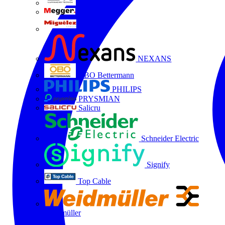
LTX
MEGGER
Miguélez
NEXANS
OBO Bettermann
PHILIPS
PRYSMIAN
Salicru
Schneider Electric
Signify
Top Cable
Weidmüller