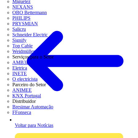
Miguélez
NEXANS
OBO Bettermann
PHILIPS
PRYSMIAN
Salicru
Schneider Electric
Signify
Top Cable
Weidmüller
Serviços para o Setor
AMB3E
Eletrica
INETE
O electricista
Parceiro do Setor
ANIMEE
KNX Portugal
Distribuidor
Bresimar Automação
FFonseca
Voltar para Notícias