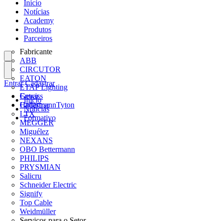
Início
Notícias
Academy
Produtos
Parceiros
Fabricante
ABB
CIRCUTOR
EATON
Entrar
Cadastrar
ETAP Lighting
Gewiss
Entrar
Início
HellermannTyton
Cadastrar
Notícias
LTX
Formativo
MEGGER
Miguélez
NEXANS
OBO Bettermann
PHILIPS
PRYSMIAN
Salicru
Schneider Electric
Signify
Top Cable
Weidmüller
Serviços para o Setor