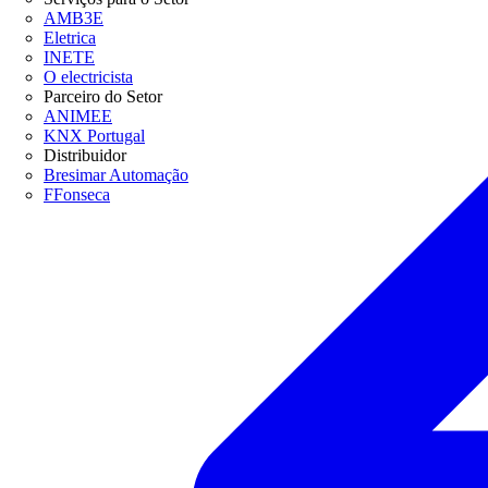
AMB3E
Eletrica
INETE
O electricista
Parceiro do Setor
ANIMEE
KNX Portugal
Distribuidor
Bresimar Automação
FFonseca