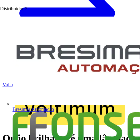
Distribuidor
2
Voltar para Notícias
Bresimar Automação
Quão brilhante é uma lâmpada