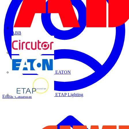
ABB
CIRCUTOR
EATON
ETAP Lighting
Entrar
Cadastrar