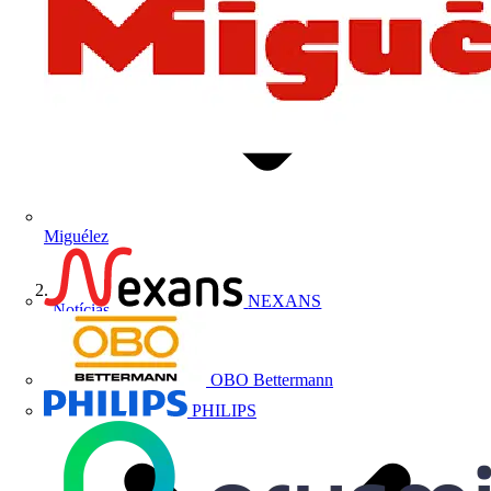
Miguélez
NEXANS
Notícias
OBO Bettermann
PHILIPS