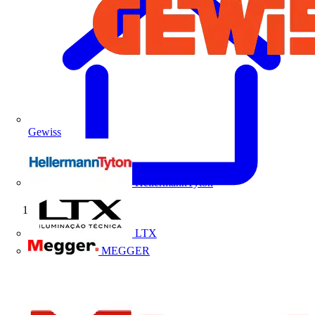
Gewiss
HellermannTyton
Início
LTX
MEGGER