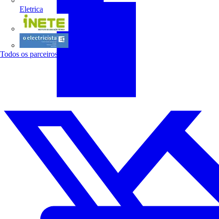
Eletrica
INETE
O electricista
Todos os parceiros