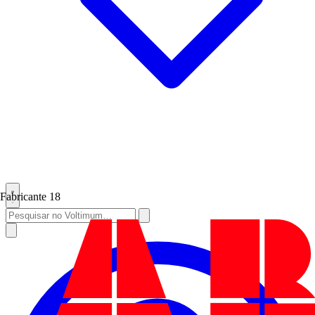
Fabricante
18