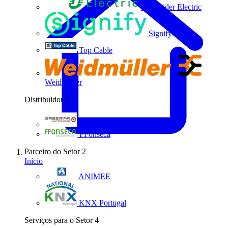
Schneider Electric
Signify
Top Cable
Weidmüller
Distribuidor
2
Bresimar Automação
FFonseca
Parceiro do Setor
2
Início
ANIMEE
KNX Portugal
Serviços para o Setor
4