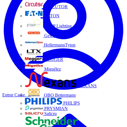
CIRCUTOR
EATON
ETAP Lighting
Gewiss
HellermannTyton
LTX
MEGGER
Miguélez
NEXANS
Entrar
Cadastrar
OBO Bettermann
PHILIPS
PRYSMIAN
Salicru