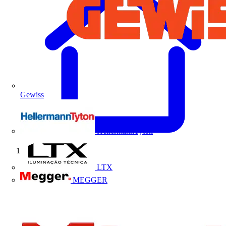
Gewiss
HellermannTyton
Início
LTX
MEGGER