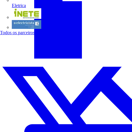
Eletrica
INETE
O electricista
Todos os parceiros