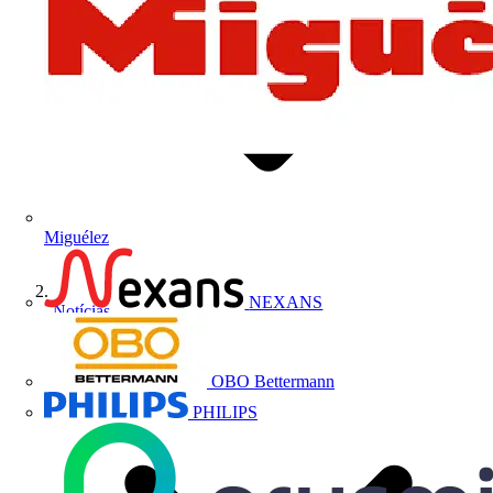
Miguélez
NEXANS
Notícias
OBO Bettermann
PHILIPS