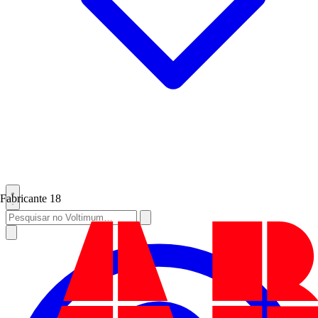
Fabricante
18