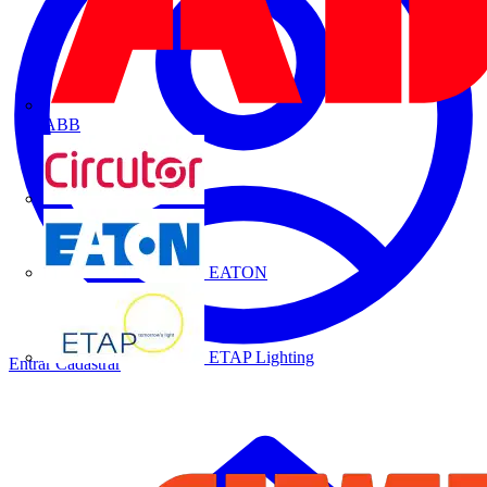
ABB
CIRCUTOR
EATON
ETAP Lighting
Entrar
Cadastrar