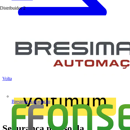
Distribuidor
2
Voltar para Notícias
Bresimar Automação
Segurança no uso da