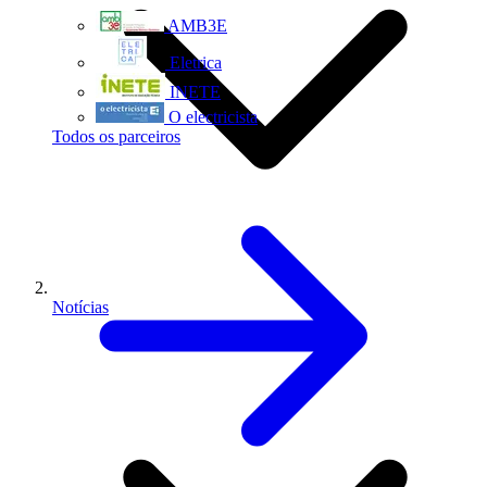
AMB3E
Eletrica
INETE
O electricista
Todos os parceiros
Notícias