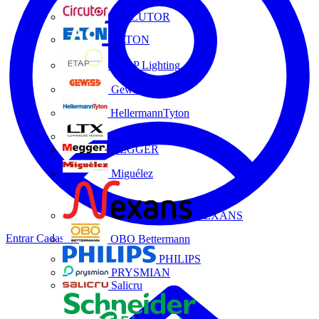
CIRCUTOR
EATON
ETAP Lighting
Gewiss
HellermannTyton
LTX
MEGGER
Miguélez
NEXANS
Entrar
Cadastrar
OBO Bettermann
PHILIPS
PRYSMIAN
Salicru