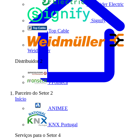
Schneider Electric
Signify
Top Cable
Weidmüller
Distribuidor
2
Bresimar Automação
FFonseca
Parceiro do Setor
2
Início
ANIMEE
KNX Portugal
Serviços para o Setor
4