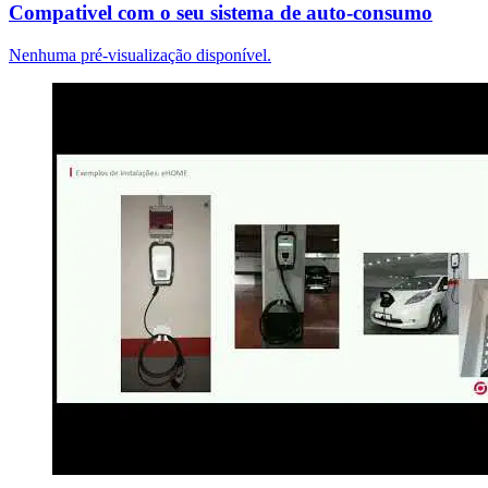
Compativel com o seu sistema de auto-consumo
Nenhuma pré-visualização disponível.