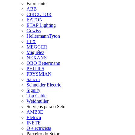
Fabricante
ABB
CIRCUTOR
EATON
ETAP Lighting
Gewiss
HellermannTyton
LTX
MEGGER
Miguélez
NEXANS
OBO Bettermann
PHILIPS
PRYSMIAN
Salicru
Schneider Electric
Signify
Top Cable
Weidmüller
Serviços para o Setor
AMB3E
Eletrica
INETE
O electricista
Parceiro do Setor