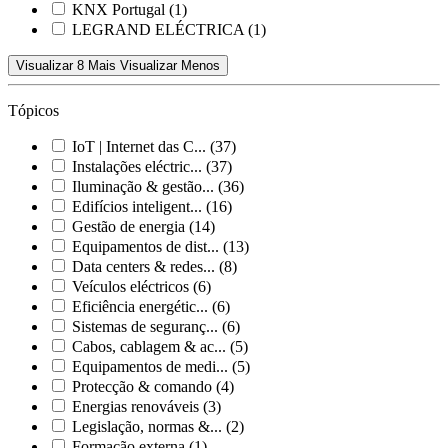
KNX Portugal
(1)
LEGRAND ELÉCTRICA
(1)
Visualizar 8 Mais
Visualizar Menos
Tópicos
IoT | Internet das C...
(37)
Instalações eléctric...
(37)
Iluminação & gestão...
(36)
Edifícios inteligent...
(16)
Gestão de energia
(14)
Equipamentos de dist...
(13)
Data centers & redes...
(8)
Veículos eléctricos
(6)
Eficiência energétic...
(6)
Sistemas de seguranç...
(6)
Cabos, cablagem & ac...
(5)
Equipamentos de medi...
(5)
Protecção & comando
(4)
Energias renováveis
(3)
Legislação, normas &...
(2)
Formação externa
(1)