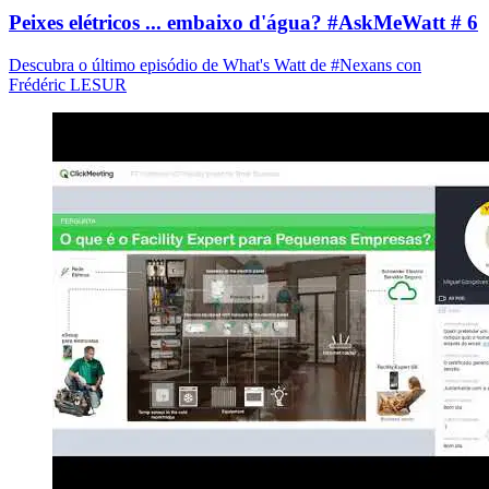
Peixes elétricos ... embaixo d'água? #AskMeWatt # 6
Descubra o último episódio de What's Watt de #Nexans con
Frédéric LESUR