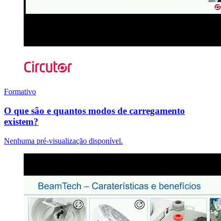
Formativo
O que são e quantos modos de carregamento
existem?
Nenhuma pré-visualização disponível.