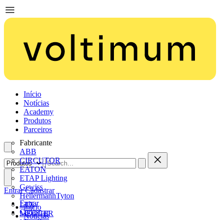
Início
Notícias
Academy
Produtos
Parceiros
Fabricante
ABB
CIRCUTOR
EATON
ETAP Lighting
Gewiss
Entrar
Cadastrar
HellermannTyton
Entrar
LTX
Início
Cadastrar
MEGGER
Notícias