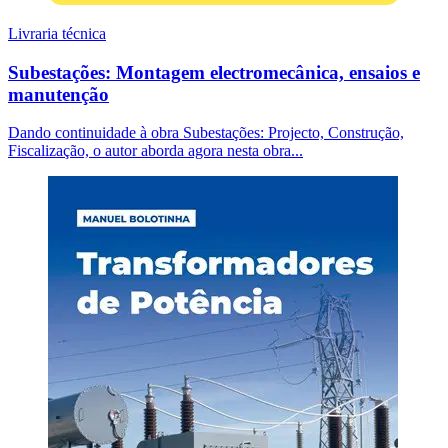
Livraria técnica
Subestações: Montagem electromecânica, ensaios e
manutenção
Dando continuidade à obra Subestações: Projecto, Construção,
Fiscalização, o autor aborda agora nesta obra...