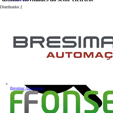
Distribuidor
2
Bresimar Automação