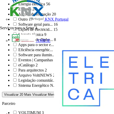
Energia eléctrica
56
Eventos
24
Acções de formação
20
Outro
17
KNX Portugal
Software geral para...
16
Serviços para o Setor
4
Lições de electricid...
15
Livraria técnica
9
Biblioteca de flipbo...
8
AMB3E
Apps para o sector e...
7
Eficiência energétic...
6
Software para ilumin...
4
Eventos | Campanhas
3
eCatálogo
2
Para arquitectos
2
Arquivo VoltiNEWS
2
Legislação comunitár...
1
Sistema Energético N...
1
Visualizar 20 Mais
Visualizar Menos
Parceiro
VOLTIMUM
3