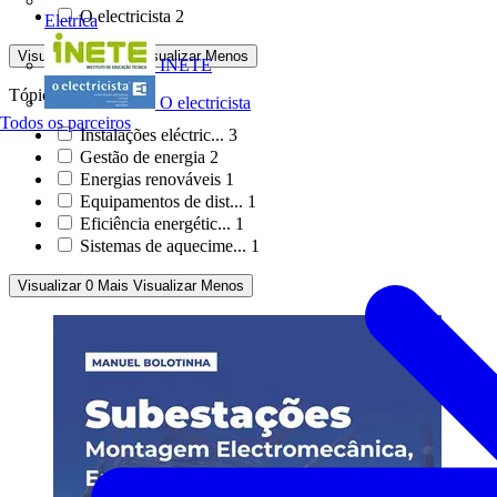
O electricista
2
Eletrica
Visualizar -4 Mais
Visualizar Menos
INETE
Tópicos
O electricista
Todos os parceiros
Instalações eléctric...
3
Gestão de energia
2
Energias renováveis
1
Equipamentos de dist...
1
Eficiência energétic...
1
Sistemas de aquecime...
1
Visualizar 0 Mais
Visualizar Menos