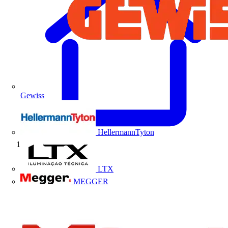
Gewiss
HellermannTyton
Início
LTX
MEGGER