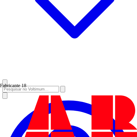
Fabricante
18