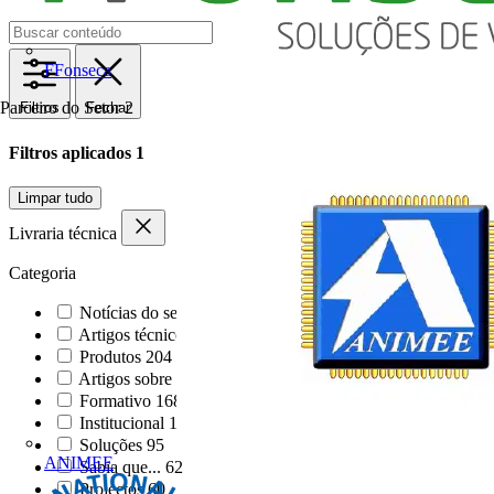
FFonseca
Parceiro do Setor
2
Filtros
Fechar
Filtros aplicados
1
Limpar tudo
Livraria técnica
Categoria
Notícias do sector
1000
Artigos técnicos
284
Produtos
204
Artigos sobre produt...
196
Formativo
168
Institucional
124
Soluções
95
ANIMEE
Sabia que...
62
Projectos
60