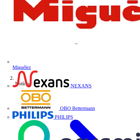
Miguélez
Notícias
NEXANS
OBO Bettermann
PHILIPS