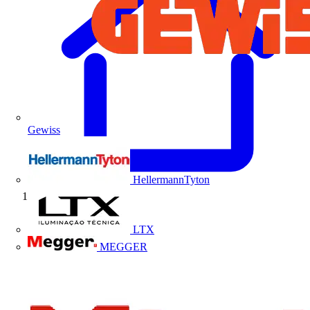
Gewiss
HellermannTyton
Início
LTX
MEGGER