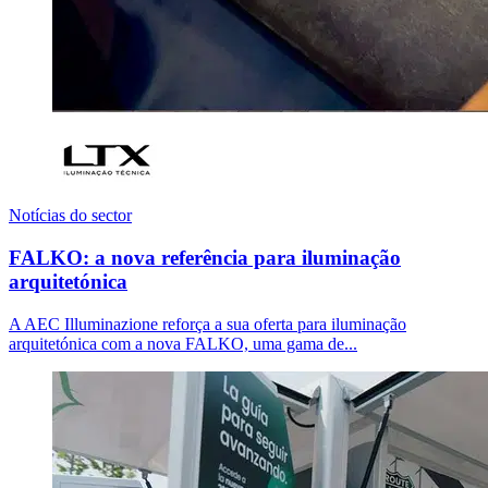
Notícias do sector
FALKO: a nova referência para iluminação
arquitetónica
A AEC Illuminazione reforça a sua oferta para iluminação
arquitetónica com a nova FALKO, uma gama de...