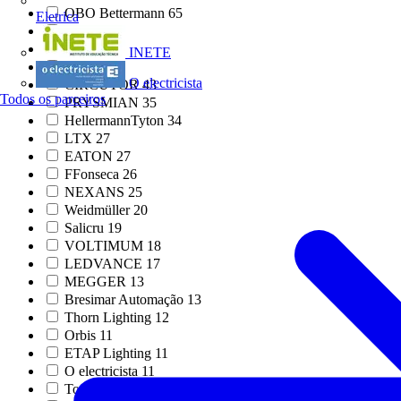
OBO Bettermann
65
Eletrica
Signify
58
ABB
52
INETE
Gewiss
46
O electricista
CIRCUTOR
43
Todos os parceiros
PRYSMIAN
35
HellermannTyton
34
LTX
27
EATON
27
FFonseca
26
NEXANS
25
Weidmüller
20
Salicru
19
VOLTIMUM
18
LEDVANCE
17
MEGGER
13
Bresimar Automação
13
Thorn Lighting
12
Orbis
11
ETAP Lighting
11
O electricista
11
Top Cable
10