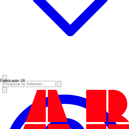
Fabricante
18