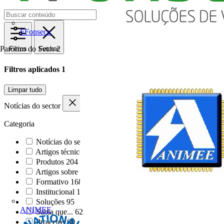
FFonseca
Parceiro do Setor
2
Filtros
Fechar
Filtros aplicados
1
Limpar tudo
Notícias do sector
Categoria
Notícias do sector
1000
Artigos técnicos
284
Produtos
204
Artigos sobre produt...
196
Formativo
168
Institucional
124
Soluções
95
ANIMEE
Sabia que...
62
Projectos
60