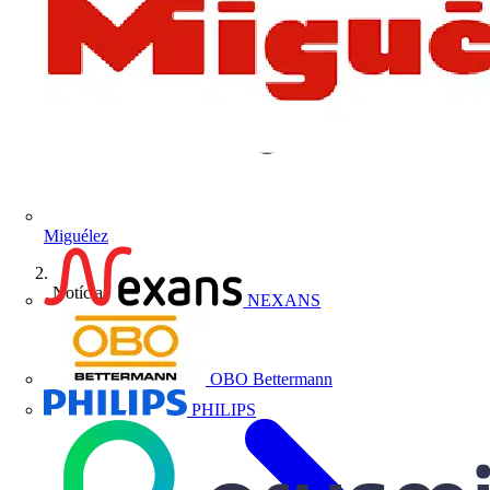
Miguélez
Notícias
NEXANS
OBO Bettermann
PHILIPS