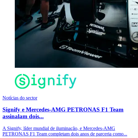
Notícias do sector
Signify e Mercedes-AMG PETRONAS F1 Team
assinalam dois...
A Signify, líder mundial de iluminação, e Mercedes-AMG
PETRONAS F1 Team completam dois anos de parceria como...