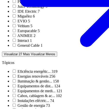
PHILIPS
9
Juice Technology
9
IDE Electric
7
Miguélez
6
EVIO
5
Veltium
5
Europacable
5
ANIMEE
2
Interact
1
General Cable
1
Visualizar 27 Mais
Visualizar Menos
Tópicos
Eficiência energétic...
319
Energias renováveis
256
Iluminação & gestão...
158
Equipamentos de dist...
124
Equipamentos de medi...
121
Cabos, cablagem & ac...
102
Instalações eléctric...
74
Gestão de energia
73