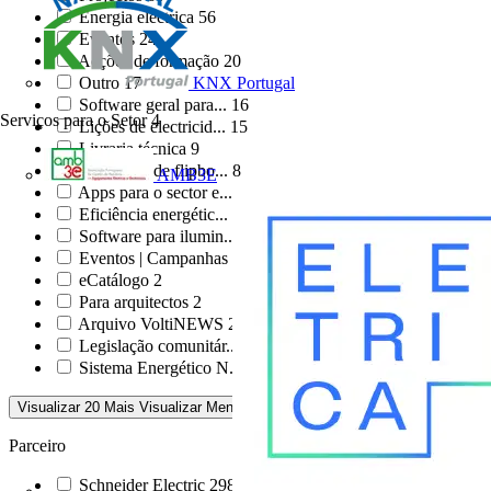
Energia eléctrica
56
Eventos
24
Acções de formação
20
Outro
17
KNX Portugal
Software geral para...
16
Serviços para o Setor
4
Lições de electricid...
15
Livraria técnica
9
Biblioteca de flipbo...
8
AMB3E
Apps para o sector e...
7
Eficiência energétic...
6
Software para ilumin...
4
Eventos | Campanhas
3
eCatálogo
2
Para arquitectos
2
Arquivo VoltiNEWS
2
Legislação comunitár...
1
Sistema Energético N...
1
Visualizar 20 Mais
Visualizar Menos
Parceiro
Schneider Electric
298