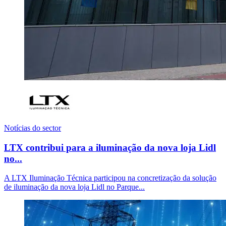
Notícias do sector
LTX contribui para a iluminação da nova loja Lidl
no...
A LTX Iluminação Técnica participou na concretização da solução
de iluminação da nova loja Lidl no Parque...