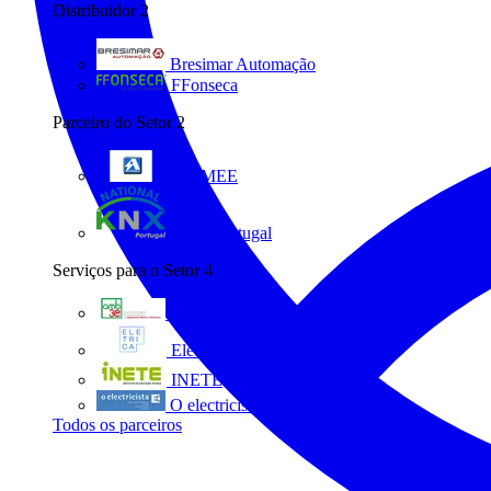
Distribuidor
2
Bresimar Automação
FFonseca
Parceiro do Setor
2
ANIMEE
KNX Portugal
Serviços para o Setor
4
AMB3E
Eletrica
INETE
O electricista
Todos os parceiros