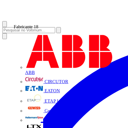
Fabricante
18
ABB
CIRCUTOR
EATON
ETAP Lighting
Gewiss
HellermannTyton