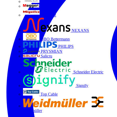
LTX
MEGGER
Miguélez
NEXANS
OBO Bettermann
PHILIPS
PRYSMIAN
Salicru
Schneider Electric
Signify
Top Cable
Weidmüller