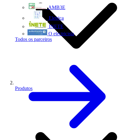
AMB3E
Eletrica
INETE
O electricista
Todos os parceiros
Produtos