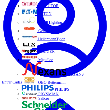
CIRCUTOR
EATON
ETAP Lighting
Gewiss
HellermannTyton
LTX
MEGGER
Miguélez
NEXANS
Entrar
Cadastrar
OBO Bettermann
PHILIPS
PRYSMIAN
Salicru