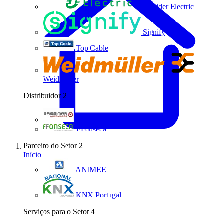
Schneider Electric
Signify
Top Cable
Weidmüller
Distribuidor
2
Bresimar Automação
FFonseca
Parceiro do Setor
2
Início
ANIMEE
KNX Portugal
Serviços para o Setor
4