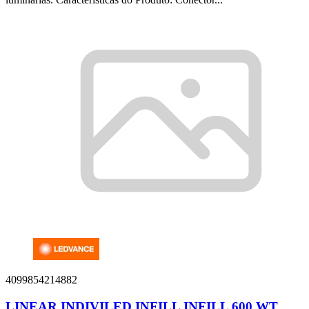
4099854214882
LINEAR INDIVILED INFILL INFILL 600 WT