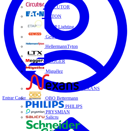
CIRCUTOR
EATON
ETAP Lighting
Gewiss
HellermannTyton
LTX
MEGGER
Miguélez
NEXANS
Entrar
Cadastrar
OBO Bettermann
PHILIPS
PRYSMIAN
Salicru