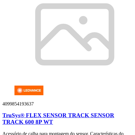
4099854193637
TruSys® FLEX SENSOR TRACK SENSOR
TRACK 600 8P WT
Acessório de calha para montagem do sensor. Características do