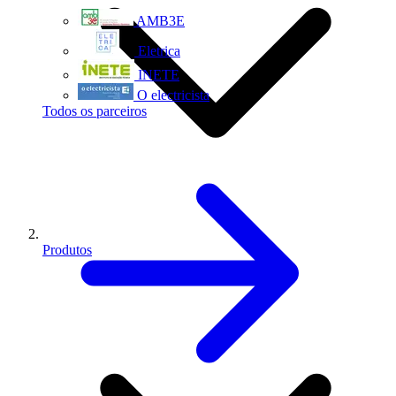
AMB3E
Eletrica
INETE
O electricista
Todos os parceiros
Produtos