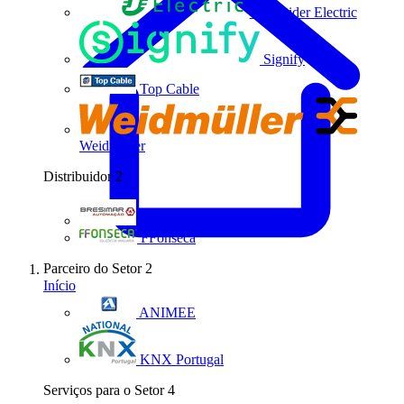
Schneider Electric
Signify
Top Cable
Weidmüller
Distribuidor
2
Bresimar Automação
FFonseca
Parceiro do Setor
2
Início
ANIMEE
KNX Portugal
Serviços para o Setor
4