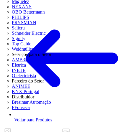
Miguélez
NEXANS
OBO Bettermann
PHILIPS
PRYSMIAN
Salicru
Schneider Electric
Signify
Top Cable
Weidmüller
Serviços para o Setor
AMB3E
Eletrica
INETE
O electricista
Parceiro do Setor
ANIMEE
KNX Portugal
Distribuidor
Bresimar Automação
FFonseca
Voltar para Produtos