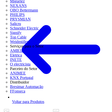
Miguélez
NEXANS
OBO Bettermann
PHILIPS
PRYSMIAN
Salicru
Schneider Electric
Signify
Top Cable
Weidmüller
Serviços para o Setor
AMB3E
Eletrica
INETE
O electricista
Parceiro do Setor
ANIMEE
KNX Portugal
Distribuidor
Bresimar Automação
FFonseca
Voltar para Produtos