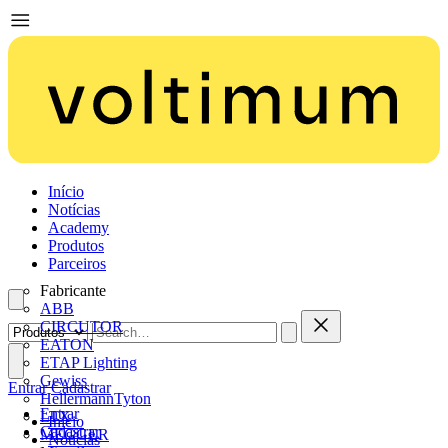
Início
Notícias
Academy
Produtos
Parceiros
Fabricante
ABB
CIRCUTOR
EATON
ETAP Lighting
Gewiss
Entrar
Cadastrar
HellermannTyton
Entrar
LTX
Início
Cadastrar
MEGGER
Notícias