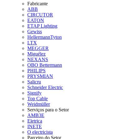
Fabricante
ABB
CIRCUTOR
EATON
ETAP Lighting
Gewiss
HellermannTyton
LTX
MEGGER
Miguélez
NEXANS
OBO Bettermann
PHILIPS
PRYSMIAN
Salicru
Schneider Electric
Signify
Top Cable
Weidmüller
Serviços para o Setor
AMB3E
Eletrica
INETE
O electricista
Parceiro do Setor