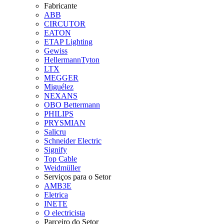
Fabricante
ABB
CIRCUTOR
EATON
ETAP Lighting
Gewiss
HellermannTyton
LTX
MEGGER
Miguélez
NEXANS
OBO Bettermann
PHILIPS
PRYSMIAN
Salicru
Schneider Electric
Signify
Top Cable
Weidmüller
Serviços para o Setor
AMB3E
Eletrica
INETE
O electricista
Parceiro do Setor