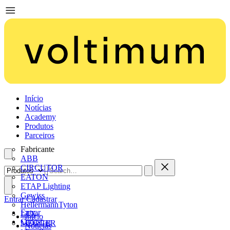
Início
Notícias
Academy
Produtos
Parceiros
Fabricante
ABB
CIRCUTOR
EATON
ETAP Lighting
Gewiss
Entrar
Cadastrar
HellermannTyton
Entrar
LTX
Início
Cadastrar
MEGGER
Notícias