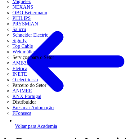
Miguélez
NEXANS
OBO Bettermann
PHILIPS
PRYSMIAN
Salicru
Schneider Electric
Signify
Top Cable
Weidmüller
Serviços para o Setor
AMB3E
Eletrica
INETE
O electricista
Parceiro do Setor
ANIMEE
KNX Portugal
Distribuidor
Bresimar Automação
FFonseca
Voltar para Academia