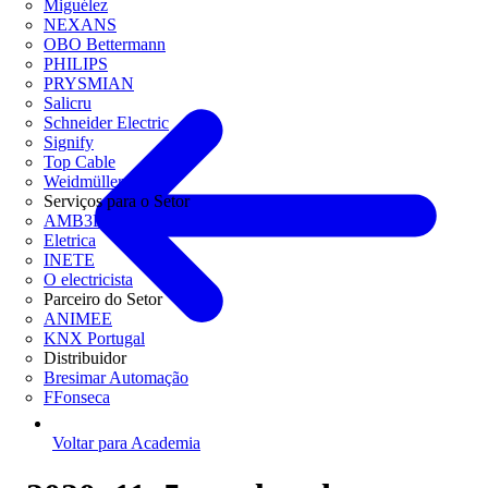
Miguélez
NEXANS
OBO Bettermann
PHILIPS
PRYSMIAN
Salicru
Schneider Electric
Signify
Top Cable
Weidmüller
Serviços para o Setor
AMB3E
Eletrica
INETE
O electricista
Parceiro do Setor
ANIMEE
KNX Portugal
Distribuidor
Bresimar Automação
FFonseca
Voltar para Academia