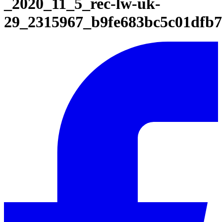
_2020_11_5_rec-lw-uk-
29_2315967_b9fe683bc5c01dfb7