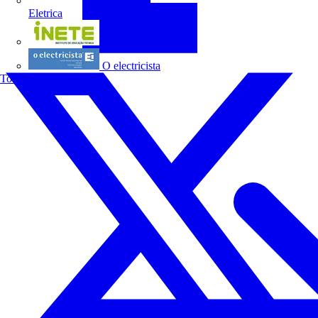
Eletrica
INETE
O electricista
Todos os parceiros