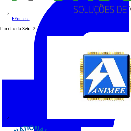
FFonseca
Parceiro do Setor
2
ANIMEE