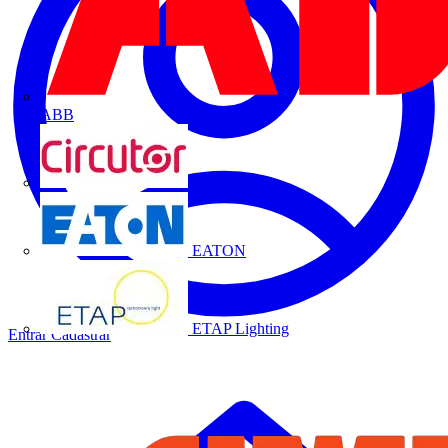
ABB
CIRCUTOR
EATON
ETAP Lighting
Entrar
Cadastrar