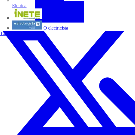
Eletrica
INETE
O electricista
Todos os parceiros