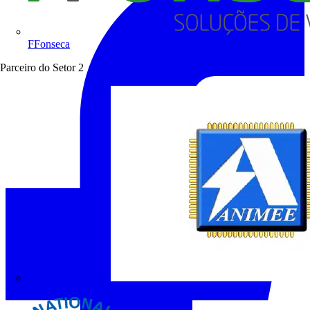
FFonseca
Parceiro do Setor
2
ANIMEE