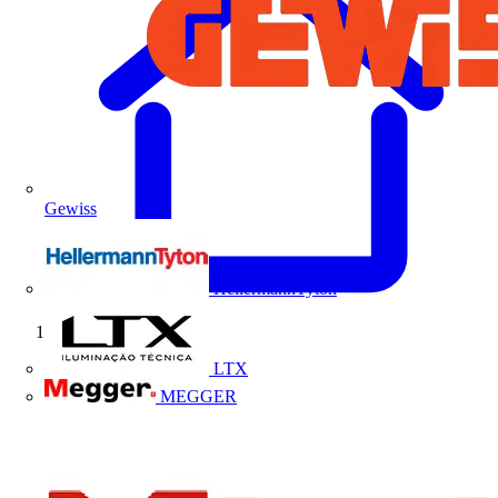
Gewiss
HellermannTyton
Início
LTX
MEGGER