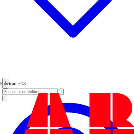
Fabricante
18