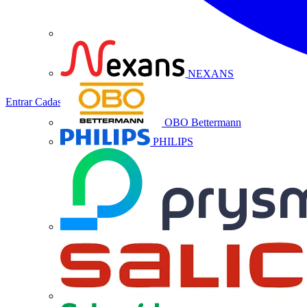
NEXANS
Entrar
Cadastrar
OBO Bettermann
PHILIPS