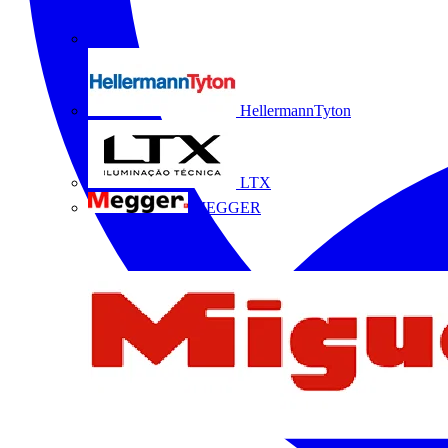
HellermannTyton
LTX
MEGGER