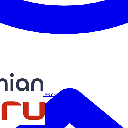
Miguélez
PRYSMIAN
Salicru