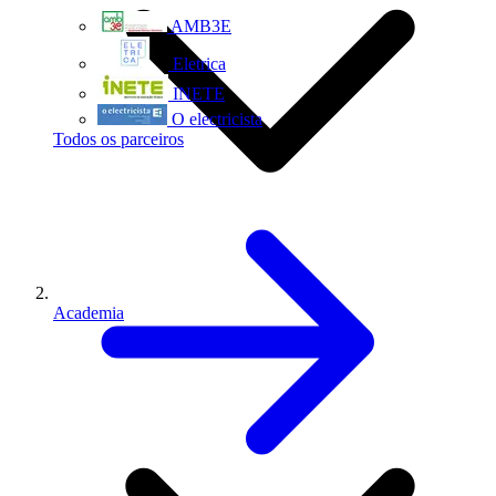
AMB3E
Eletrica
INETE
O electricista
Todos os parceiros
Academia