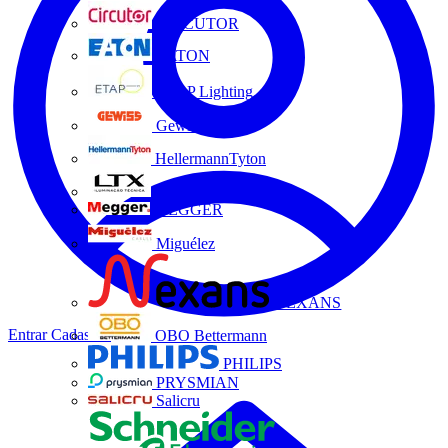
CIRCUTOR
EATON
ETAP Lighting
Gewiss
HellermannTyton
LTX
MEGGER
Miguélez
NEXANS
Entrar
Cadastrar
OBO Bettermann
PHILIPS
PRYSMIAN
Salicru