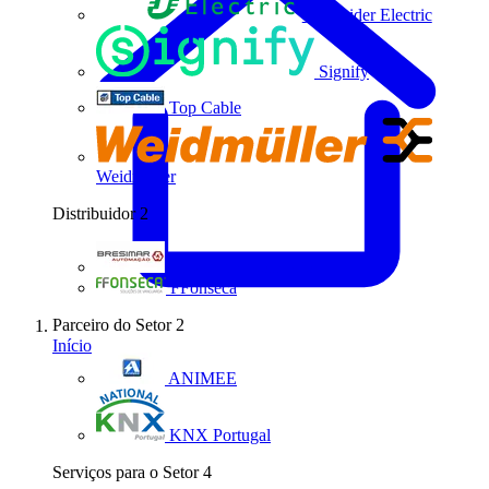
Schneider Electric
Signify
Top Cable
Weidmüller
Distribuidor
2
Bresimar Automação
FFonseca
Parceiro do Setor
2
Início
ANIMEE
KNX Portugal
Serviços para o Setor
4