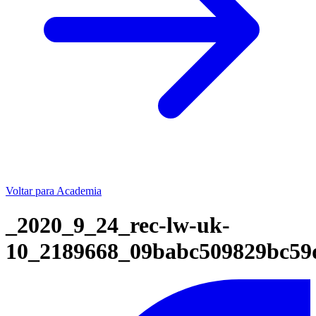
Voltar para Academia
_2020_9_24_rec-lw-uk-
10_2189668_09babc509829bc59d