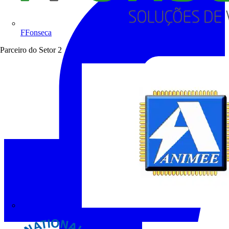
FFonseca
Parceiro do Setor
2
ANIMEE