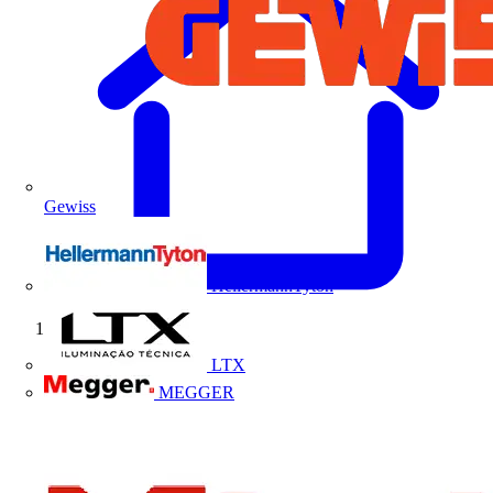
Gewiss
HellermannTyton
Início
LTX
MEGGER