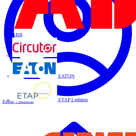
ABB
CIRCUTOR
EATON
ETAP Lighting
Entrar
Cadastrar