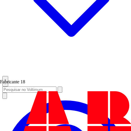
Fabricante
18