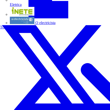
Eletrica
INETE
O electricista
Todos os parceiros