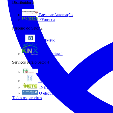
Distribuidor
2
Bresimar Automação
FFonseca
Parceiro do Setor
2
ANIMEE
KNX Portugal
Serviços para o Setor
4
AMB3E
Eletrica
INETE
O electricista
Todos os parceiros