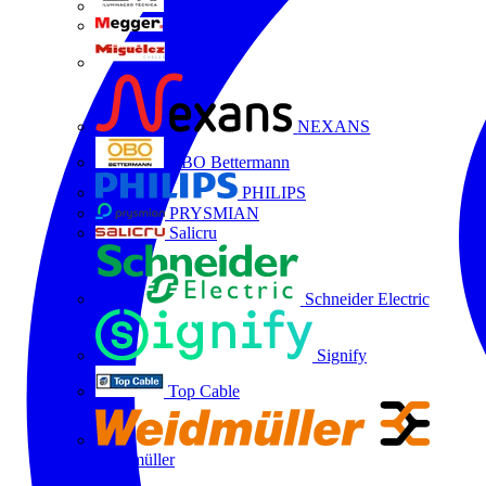
LTX
MEGGER
Miguélez
NEXANS
OBO Bettermann
PHILIPS
PRYSMIAN
Salicru
Schneider Electric
Signify
Top Cable
Weidmüller