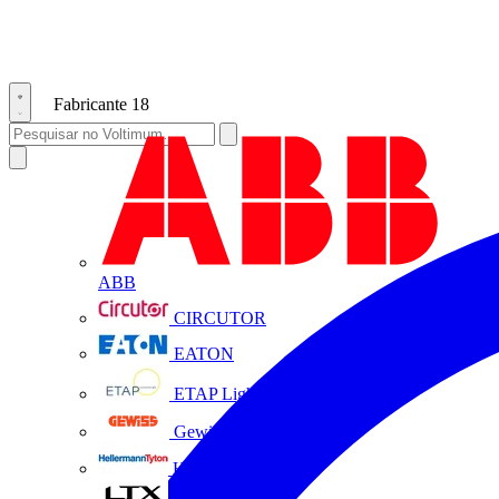
Fabricante
18
ABB
CIRCUTOR
EATON
ETAP Lighting
Gewiss
HellermannTyton