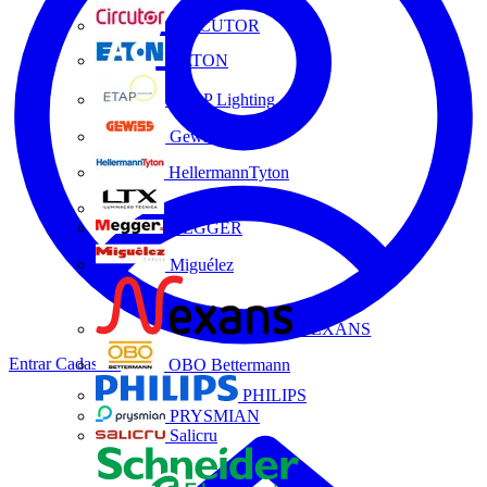
CIRCUTOR
EATON
ETAP Lighting
Gewiss
HellermannTyton
LTX
MEGGER
Miguélez
NEXANS
Entrar
Cadastrar
OBO Bettermann
PHILIPS
PRYSMIAN
Salicru