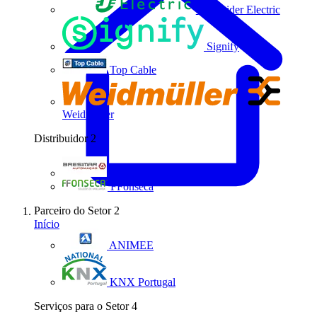
Schneider Electric
Signify
Top Cable
Weidmüller
Distribuidor
2
Bresimar Automação
FFonseca
Parceiro do Setor
2
Início
ANIMEE
KNX Portugal
Serviços para o Setor
4