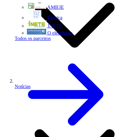
AMB3E
Eletrica
INETE
O electricista
Todos os parceiros
Notícias