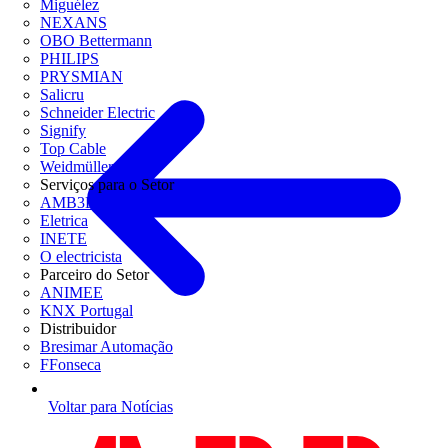
Miguélez
NEXANS
OBO Bettermann
PHILIPS
PRYSMIAN
Salicru
Schneider Electric
Signify
Top Cable
Weidmüller
Serviços para o Setor
AMB3E
Eletrica
INETE
O electricista
Parceiro do Setor
ANIMEE
KNX Portugal
Distribuidor
Bresimar Automação
FFonseca
Voltar para Notícias