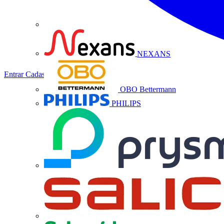
NEXANS
Entrar
Cadastrar
OBO Bettermann
PHILIPS