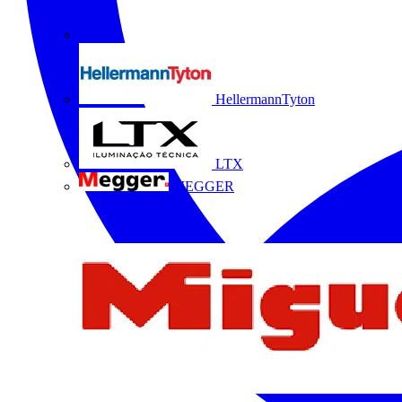
HellermannTyton
LTX
MEGGER