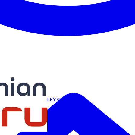
Miguélez
PRYSMIAN
Salicru