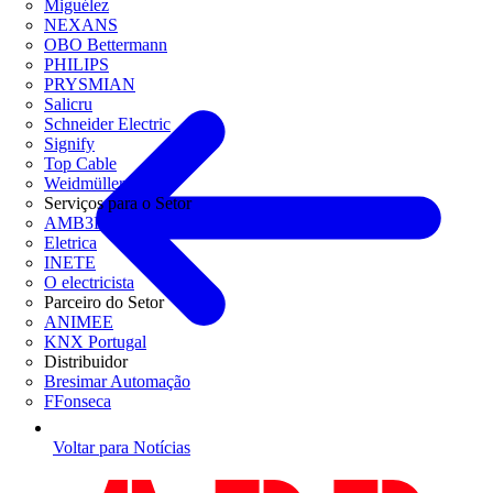
Miguélez
NEXANS
OBO Bettermann
PHILIPS
PRYSMIAN
Salicru
Schneider Electric
Signify
Top Cable
Weidmüller
Serviços para o Setor
AMB3E
Eletrica
INETE
O electricista
Parceiro do Setor
ANIMEE
KNX Portugal
Distribuidor
Bresimar Automação
FFonseca
Voltar para Notícias