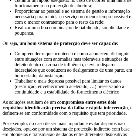
Garantir um apoio adequado no caso de ocorrer uma falha de
funcionamento na protecção de abertura;
Proporcionar ao pessoal e ao sistema de gestão a informação
necessária para reiniciar o serviço no menor tempo possível e
com o menor contratempo para o resto da rede;
Realizar uma boa combinação de fiabilidade, simplicidade e
poupança.
Ou seja,
um bom sistema de protecção deve ser capaz de
:
Compreender o que aconteceu e como aconteceu, distinguir
entre situações com anomalias mas toleráveis e situações de
defeito dentro da zona de influência, e evitar disparos
indesejados que conduzem ao desligamento de uma parte, em
bom estado, da instalação;
Trabalhar o mais depressa possível para limitar os danos
(destruição, envelhecimento acelerado, …) preservando a
continuidade e a estabilidade do fornecimento eléctrico.
As soluções resultam de um
compromisso entre estes dois
requisitos: identificação precisa da falha e rápida intervenção
, e
definem-se em conformidade com o requisito que tem prioridade.
Por exemplo, no caso de ser mais importante evitar disparos não
desejados, opta-se por um sistema de protecção indirecto com base
em bloqueios e transmissão de dados entre diferentes dispositivos