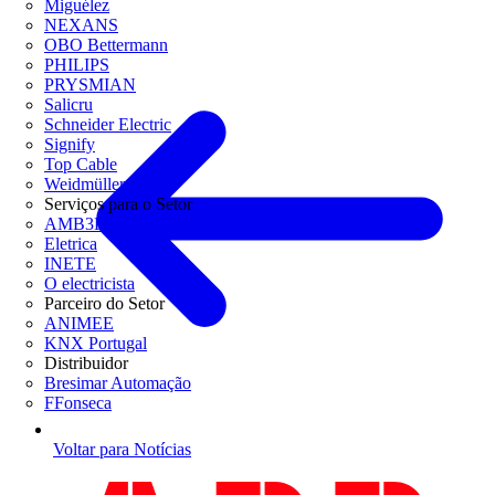
Miguélez
NEXANS
OBO Bettermann
PHILIPS
PRYSMIAN
Salicru
Schneider Electric
Signify
Top Cable
Weidmüller
Serviços para o Setor
AMB3E
Eletrica
INETE
O electricista
Parceiro do Setor
ANIMEE
KNX Portugal
Distribuidor
Bresimar Automação
FFonseca
Voltar para Notícias