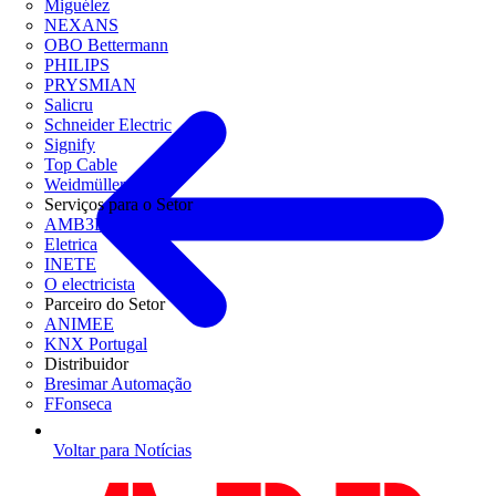
Miguélez
NEXANS
OBO Bettermann
PHILIPS
PRYSMIAN
Salicru
Schneider Electric
Signify
Top Cable
Weidmüller
Serviços para o Setor
AMB3E
Eletrica
INETE
O electricista
Parceiro do Setor
ANIMEE
KNX Portugal
Distribuidor
Bresimar Automação
FFonseca
Voltar para Notícias