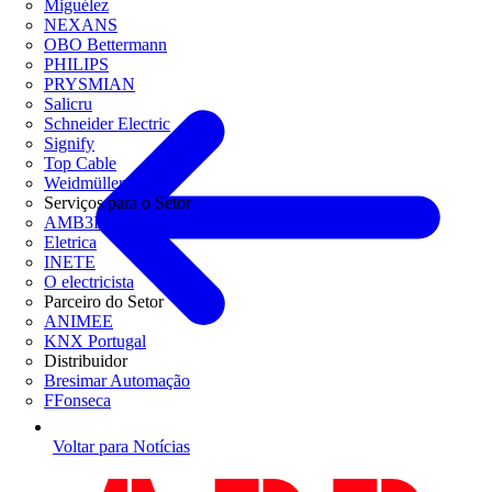
Miguélez
NEXANS
OBO Bettermann
PHILIPS
PRYSMIAN
Salicru
Schneider Electric
Signify
Top Cable
Weidmüller
Serviços para o Setor
AMB3E
Eletrica
INETE
O electricista
Parceiro do Setor
ANIMEE
KNX Portugal
Distribuidor
Bresimar Automação
FFonseca
Voltar para Notícias