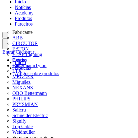
Início
Notícias
Academy
Produtos
Parceiros
Fabricante
ABB
CIRCUTOR
EATON
Entrar
Cadastrar
ETAP Lighting
Gewiss
Entrar
Início
HellermannTyton
Cadastrar
Notícias
LTX
Artigos sobre produtos
MEGGER
Miguélez
NEXANS
OBO Bettermann
PHILIPS
PRYSMIAN
Salicru
Schneider Electric
Signify
Top Cable
Weidmüller
Serviços para o Setor