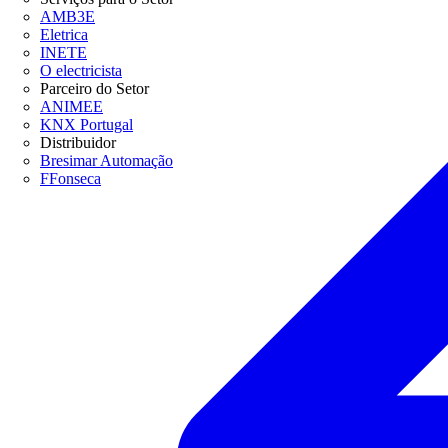
AMB3E
Eletrica
INETE
O electricista
Parceiro do Setor
ANIMEE
KNX Portugal
Distribuidor
Bresimar Automação
FFonseca